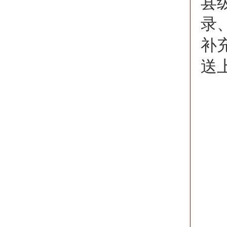
县
录
补
送