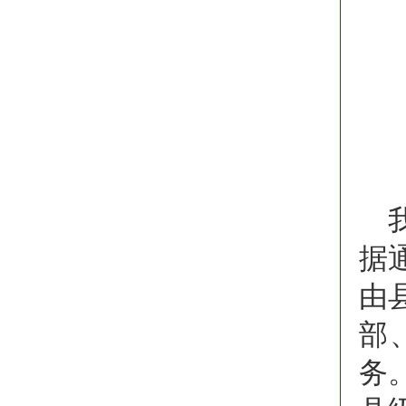
据
由
部
务