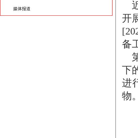
媒体报道
开
[
备
下
进
物