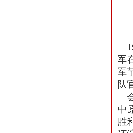
军
军
队
中
胜