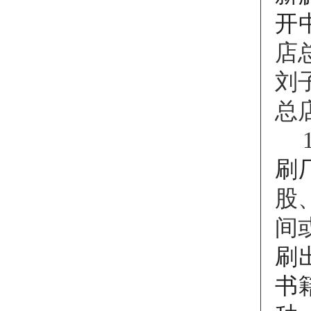
开
店
刘
总
刷
股
间
刷
书