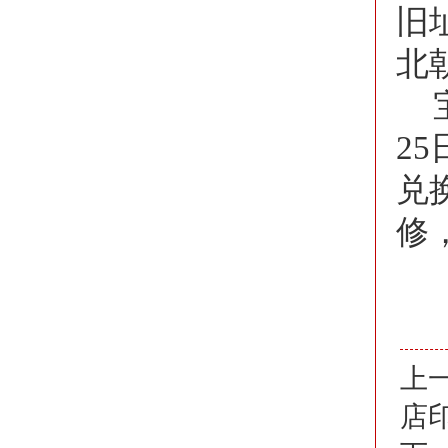
旧
北
2
兑
修
上
店