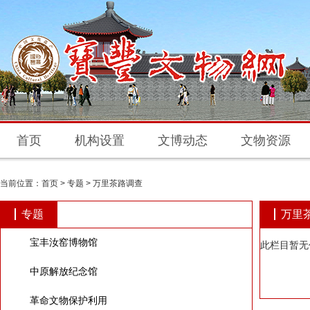
首页
机构设置
文博动态
文物资源
当前位置：
首页
>
专题
>
万里茶路调查
专题
万里
宝丰汝窑博物馆
此栏目暂无
中原解放纪念馆
革命文物保护利用